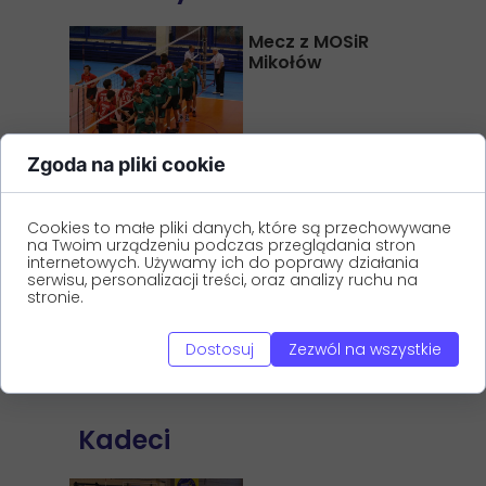
Mecz z MOSiR
Mikołów
Mecz z BBTS
Zgoda na pliki cookie
Włókniarz
Bielsko- Biała
Cookies to małe pliki danych, które są przechowywane
na Twoim urządzeniu podczas przeglądania stron
internetowych. Używamy ich do poprawy działania
Mecz z MKS
serwisu, personalizacji treści, oraz analizy ruchu na
stronie.
Żywiec
Dostosuj
Zezwól na wszystkie
Kadeci