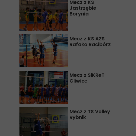
Mecz z KS
Jastrzębie
Borynia
Mecz z KS AZS
Rafako Racibórz
Mecz z SiKReT
Gliwice
Mecz z TS Volley
Rybnik