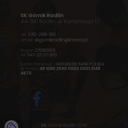
SK Górnik Radlin
44-310 Radlin. ul. Korfantego 17
tel.
530-299-910
email:
skgornikradlin@interia.pl
Regon
276859613
NIP
647-22-27-903
Konto Bankowe :
SANTANDER BANK POLSKA
Nr konta:
48 1090 2590 0000 0001 3148
4670
SK
Górnik Radlin 2016