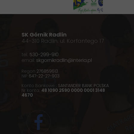
SK Górnik Radlin
44-310 Radlin. ul. Korfantego 17
tel.
530-299-910
email:
skgornikradlin@interia.pl
Regon
276859613
NIP
647-22-27-903
Konto Bankowe :
SANTANDER BANK POLSKA
Nr konta:
48 1090 2590 0000 0001 3148
4670