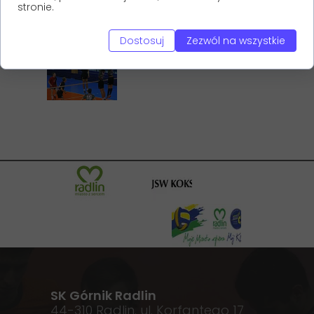
stronie.
Dostosuj
Zezwól na wszystkie
SK Górnik Radlin
44-310 Radlin. ul. Korfantego 17