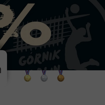
n
MISTRZOSTWA ŚLĄSKA - ZŁOTE MEDALE
MISTRZOSTWA ŚLĄSKA - SREBRNE MEDALE
MISTRZOSTWA ŚLĄSKA - BRĄZOWE 
Siatkówka halowa:
Siatkówka halowa:
Siatkówka halowa:
• 1986/87 – kadeci
• 1990/91 – młodzicy
• 1998/99 – juniorzy