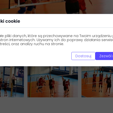
iki cookie
łe pliki danych, które są przechowywane na Twoim urządzeni
stron internetowych. Używamy ich do poprawy działania serwis
treści, oraz analizy ruchu na stronie.
Dostosuj
Zezwól 