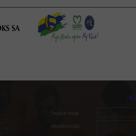
N
Twój e-mail
Wiadomość