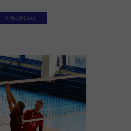
• 1987/88 – kadeci
• 1992/93 – kadeci
• 2001/2002 – młodzicy
• 1988/89 – juniorzy
• 1994/95 – kadeci
• 2001/2002 – kadeci
• 1996/97 – młodzicy
• 1996/97 – kadeci
• 2002/2003 – młodzicy i juniorzy
Minisiatkówka
• 1997/98 – juniorzy
• 1999/2000 – kadeci
• 2003/2004 – kadeci i juniorzy
16
• 1997/98 – kadeci
• 2000/2001 – młodzicy
• 2006/2007 – kadeci i młodzicy
15
• 2001/2002 – juniorzy
• 2007/2008 – Kadeci
• 2016/2017 - kadeci
• 2005/2006 – młodzicy
• 2009/2010 – kadeci
• 2017/2018 - juniorzy
14
Siatkówka plażowa:
• 2014/2015 – młodzicy
• 2018/2019 - juniorzy
13
• 2005 - Młodzicy
Siatkówka plażowa
Siatkówka plażowa:
• 2013 - Juniorzy
• 2007 - Kadeci
• 2006 - Młodzicy
• 2015 - Młodzicy
• 2008 - Młodzicy
• 2009 - Młodzicy
• 2016 - Młodzicy
• 2011 - Kadeci
• 2011 - Juniorzy
• 2017 - Kadeci (Bugajski/Granieczny)
• 2013 - Kadeci
• 2013 - Młodzicy
• 2018 - Kadeci (Konieczny K./Czyżowski J.)
• 2015 - Juniorzy
• 2014 - Młodzicy
• 2019 – Juniorzy (Konieczny K./Gardyan A.)
• 2017 - Juniorzy (Bugajski/Kasprzyk)
• 2015 - Kadeci
• 2021 – Młodzicy (Kabut J./Skupień Ł.)
• 2017 - Kadeci (Konieczny/Kasprzyk)
• 2017 - Juniorzy (Ferdyan/Szafran
• 2019 – Kadeci (Łaciok/Pawłuszkiewicz)
• 2018 - Młodzicy (Konieczny D./Ko