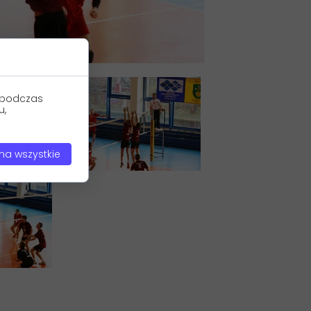
• 2021 – Kadeci (Płaczek/Skorzysko)
• 2020 – Juniorzy (Konieczny K./Wier
• 2022 - Kadeci (Łukasz Skupień/Robert Maciej
• 2020 - Kadeci (Konieczny D./ Czer
• 2022 - Kadeci (Jan Kabut/Błażej 
u podczas
u,
na wszystkie