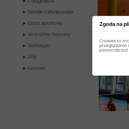
► Osiągnięcia
► Składki Członkowskie
► Obóz sportowy
Zgoda na pl
► Grand Prix Starosty
Cookies to ma
► Archiwum
przeglądania 
personalizacji 
► Linki
► Kontakt