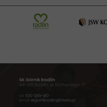
SK Górnik Radlin
44-310 Radlin. ul. Korfantego 17
tel.
530-299-910
email:
skgornikradlin@interia.pl