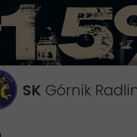
SK
Górnik Radli
DALE
a