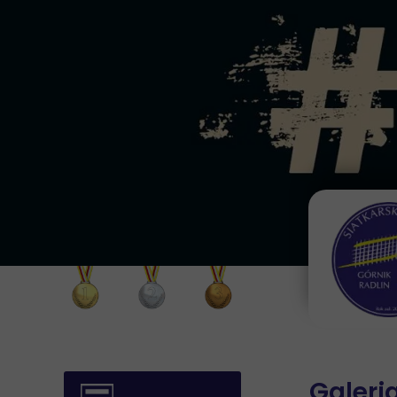
MISTRZOSTWA POLSKI - ZŁOTE MEDALE
MISTRZOSTWA POLSKI - SREBRNE MEDALE
MISTRZOSTWA POLSKI - BRĄZOWE ME
Siatkówka Plażowa:
Siatkówka Plażowa:
Siatkówka halowa:
• 2002 - Kadeci (Łyczko/Pęcherz)
• 2002 - Juniorzy (Łyczko/Pęcherz)
• 2001/2002 – juniorzy
Galeri