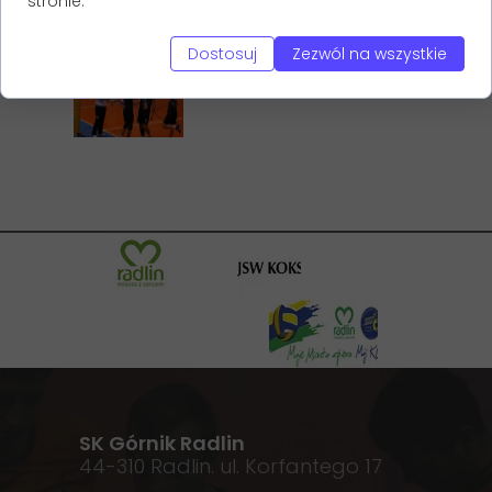
stronie.
Dostosuj
Zezwól na wszystkie
SK Górnik Radlin
44-310 Radlin. ul. Korfantego 17