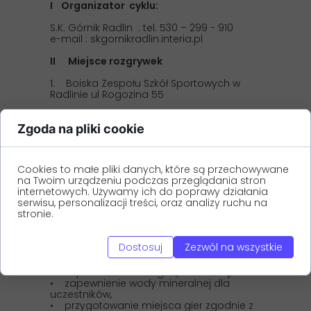
I Organizator cyklu:
S.K. Górnik Radlin : tel. 530 – 299 - 910
e-mail : skgornikradlin.interia.pl
II Miejsce rozgrywek
1. Boiska Zespołu Szkół Sportowych w
Radlinie ul Rogozina 55
2. Ośrodek Wodny – Balaton –
Wodzisław Śl.
Zgoda na pliki cookie
III Dane kontaktowe
Cookies to małe pliki danych, które są przechowywane
S.K. Górnik Radlin – e-mail :
na Twoim urządzeniu podczas przeglądania stron
skgornikradlin.interia.pl
internetowych. Używamy ich do poprawy działania
http://www.skgornik.radlin.pl/
serwisu, personalizacji treści, oraz analizy ruchu na
stronie.
MOSiR Wodzisław Śl. – 32 4551519
http://www.mosir-centrum.pl/
Dostosuj
Zezwól na wszystkie
IV Obowiązki organizatora
• zapewnienie obsługi sędziowskiej,
• zapewnienie wody mineralnej dla
uczestników,
• przygotowanie miejsca gier zgodnie z