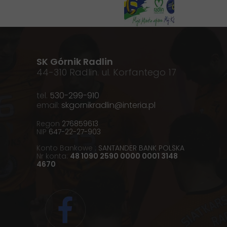
SK Górnik Radlin
44-310 Radlin. ul. Korfantego 17
tel.
530-299-910
email:
skgornikradlin@interia.pl
Regon
276859613
NIP
647-22-27-903
Konto Bankowe :
SANTANDER BANK POLSKA
Nr konta:
48 1090 2590 0000 0001 3148
4670