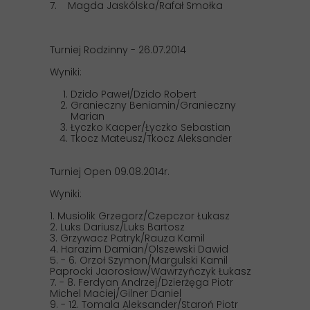
7. Magda Jaskólska/Rafał Smołka
Turniej Rodzinny - 26.07.2014
Wyniki:
Dzido Paweł/Dzido Robert
Granieczny Beniamin/Granieczny
Marian
Łyczko Kacper/Łyczko Sebastian
Tkocz Mateusz/Tkocz Aleksander
Turniej Open 09.08.2014r.
Wyniki:
1. Musiolik Grzegorz/Czepczor Łukasz
2. Luks Dariusz/Luks Bartosz
3. Grzywacz Patryk/Rauza Kamil
4. Harazim Damian/Olszewski Dawid
5. - 6. Orzoł Szymon/Margulski Kamil
Paprocki Jaorosław/Wawrzyńczyk Łukasz
7. - 8. Ferdyan Andrzej/Dzierżęga Piotr
Michel Maciej/Gilner Daniel
9. - 12. Tomala Aleksander/Staroń Piotr