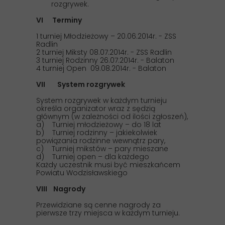
rozgrywek.
VI Terminy
1 turniej Młodzieżowy – 20.06.2014r. - ZSS
Radlin
2 turniej Miksty 08.07.2014r. - ZSS Radlin
3 turniej Rodzinny 26.07.2014r. - Balaton
4 turniej Open 09.08.2014r. - Balaton
VII System rozgrywek
System rozgrywek w każdym turnieju
określa organizator wraz z sędzią
głównym (w zależności od ilości zgłoszeń),
a) Turniej młodzieżowy – do 18 lat
b) Turniej rodzinny – jakiekolwiek
powiązania rodzinne wewnątrz pary,
c) Turniej mikstów – pary mieszane
d) Turniej open – dla każdego
Każdy uczestnik musi być mieszkańcem
Powiatu Wodzisławskiego
VIII Nagrody
Przewidziane są cenne nagrody za
pierwsze trzy miejsca w każdym turnieju.