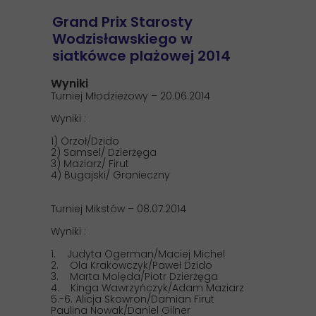
► Obóz sportowy
Grand Prix Starosty
Wodzisławskiego w
► Grand Prix Starosty
siatkówce plażowej 2014
► Archiwum
Wyniki
► Linki
Turniej Młodzieżowy – 20.06.2014
► Kontakt
Wyniki :
1) Orzoł/Dzido
2) Samsel/ Dzierżęga
3) Maziarz/ Firut
4) Bugajski/ Granieczny
Turniej Mikstów – 08.07.2014
Wyniki :
1. Judyta Ogerman/Maciej Michel
2. Ola Krakowczyk/Paweł Dzido
3. Marta Molęda/Piotr Dzierżęga
4. Kinga Wawrzyńczyk/Adam Maziarz
5.-6. Alicja Skowron/Damian Firut
Paulina Nowak/Daniel Gilner