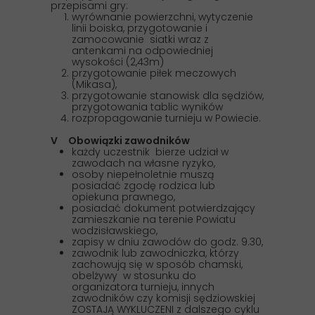
przepisami gry:
wyrównanie powierzchni, wytyczenie
linii boiska, przygotowanie i
zamocowanie siatki wraz z
antenkami na odpowiedniej
wysokości (2,43m)
przygotowanie piłek meczowych
(Mikasa),
przygotowanie stanowisk dla sędziów,
przygotowania tablic wyników
rozpropagowanie turnieju w Powiecie.
V Obowiązki zawodników
każdy uczestnik bierze udział w
zawodach na własne ryzyko,
osoby niepełnoletnie muszą
posiadać zgodę rodzica lub
opiekuna prawnego,
posiadać dokument potwierdzający
zamieszkanie na terenie Powiatu
wodzisławskiego,
zapisy w dniu zawodów do godz. 9.30,
zawodnik lub zawodniczka, którzy
zachowują się w sposób chamski,
obelżywy w stosunku do
organizatora turnieju, innych
zawodników czy komisji sędziowskiej
ZOSTAJĄ WYKLUCZENI z dalszego cyklu